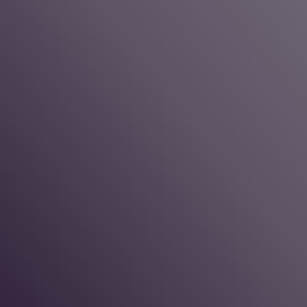
Those employee might face situations generating stress
or emotions.
On their job
, when they can not manage to cope with a
situation.
On a new job
, when it is time
to step out of one's
comfort zone to face new challenges.
When the time has come to move to the next step in
one's career
, but one is unable to take action.